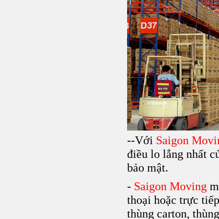
--Với
Saigon Movi
điều lo lắng nhất c
bảo mật.
-
Saigon Moving
mi
thoại hoặc trực tiế
thùng carton, thùng