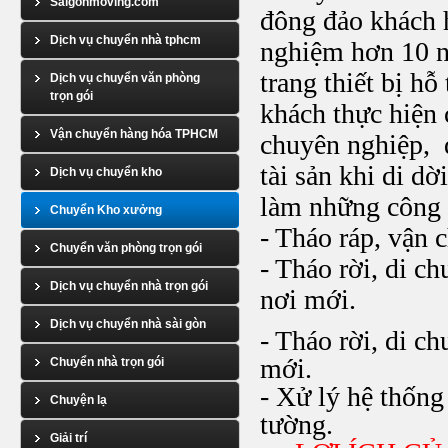
Saigonmoving.com
đông đảo khách h
Dịch vụ chuyển nhà tphcm
nghiệm hơn 10 n
trang thiết bị hỗ
Dịch vụ chuyển văn phòng
trọn gói
khách thực hiện 
Vận chuyển hàng hóa TPHCM
chuyên nghiệp, 
tài sản khi di d
Dịch vụ chuyển kho
làm những công 
Chuyển Kho xưởng
- Tháo ráp, vận 
Chuyển văn phòng trọn gói
- Tháo rời, di c
Dịch vụ chuyển nhà trọn gói
nơi mới.
Dịch vụ chuyển nhà sài gòn
- Tháo rời, di c
mới.
Chuyển nhà trọn gói
- Xử lý hệ thống
Chuyện lạ
tường.
Giải trí