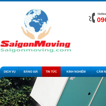
09
DỊCH VỤ
BẢNG GIÁ
TIN TỨC
KINH NGHIỆM
CẨM 