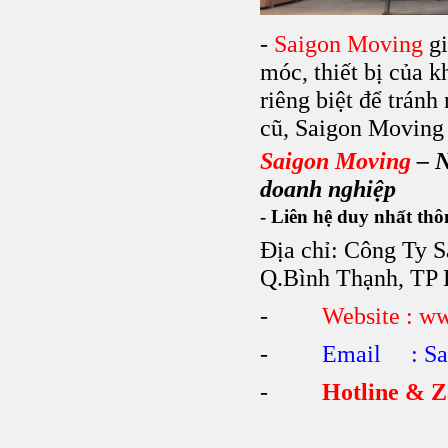
-
Saigon Moving
g
móc, thiết bị của 
riêng biệt để tránh
cũ, Saigon Moving 
Saigon Moving
– N
doanh nghiệp
- Liên hệ duy nhất thô
Địa chỉ: Công Ty 
Q.Bình Thạnh, T
-
Website : w
-
Email : Sa
-
Hotline & Z