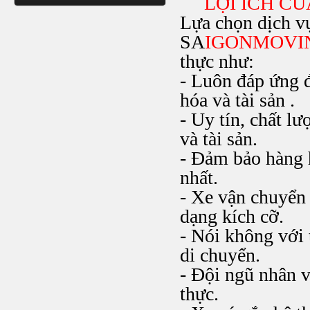
LỢI ÍCH CỦ
Lựa chọn dịch v
SA
IGONMOVI
thực như:
- Luôn đáp ứng đ
hóa và tài sản .
- Uy tín, chất l
và tài sản.
- Đảm bảo hàng 
nhất.
- Xe vận chuyển
dạng kích cỡ.
- Nói không với 
di chuyển.
- Đội ngũ nhân v
thực.