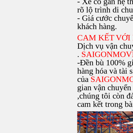
- Xe có gắn hệ 
rõ lộ trình di ch
- Giá cước chuy
khách hàng.
CAM KẾT VỚ
Dịch vụ vận chu
.
SAIGONMOV
-Đền bù 100% giá 
hàng hóa và tài 
của
SAIGONM
gian vận chuyển 
,chúng tôi còn đ
cam kết trong bài