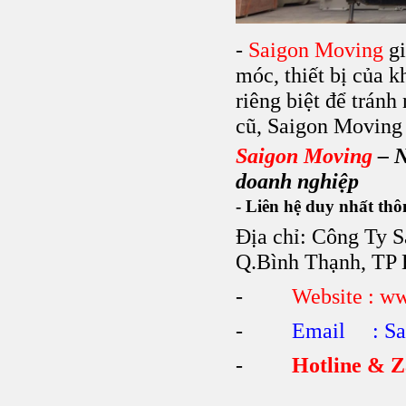
-
Saigon Moving
g
móc, thiết bị của 
riêng biệt để tránh
cũ, Saigon Moving 
Saigon Moving
– N
doanh nghiệp
- Liên hệ duy nhất thô
Địa chỉ: Công Ty 
Q.Bình Thạnh, T
-
Website : w
-
Email : Sa
-
Hotline & Z