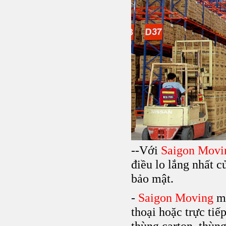
--Với
Saigon Movi
điều lo lắng nhất c
bảo mật.
-
Saigon Moving
mi
thoại hoặc trực tiế
thùng carton, thùng