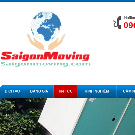
09
DỊCH VỤ
BẢNG GIÁ
TIN TỨC
KINH NGHIỆM
CẨM 