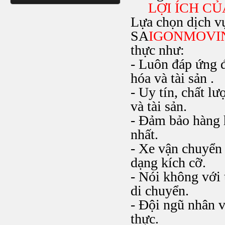
LỢI ÍCH CỦ
Lựa chọn dịch v
SA
IGONMOVI
thực như:
- Luôn đáp ứng đ
hóa và tài sản .
- Uy tín, chất l
và tài sản.
- Đảm bảo hàng 
nhất.
- Xe vận chuyển
dạng kích cỡ.
- Nói không với 
di chuyển.
- Đội ngũ nhân v
thực.