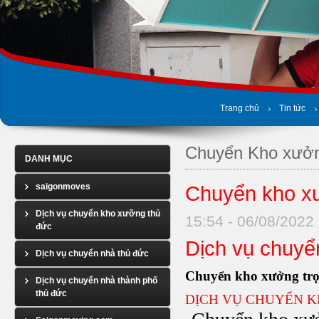
Trang chủ
Tin tức
Chuyển Kho xưở
DANH MỤC
saigonmoves
Chuyển kho x
Dịch vụ chuyển kho xưỡng thủ
15:54 - 06/08/2022
đức
Dịch vụ chuyể
Dịch vụ chuyển nhà thủ đức
Chuyển kho xưởng trọ
Dịch vụ chuyển nhà thành phố
thủ đức
DỊCH VỤ CHUYỂN 