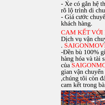
- Xe có gắn hệ 
rõ lộ trình di ch
- Giá cước chuy
khách hàng.
CAM KẾT VỚ
Dịch vụ vận chu
.
SAIGONMOV
-Đền bù 100% giá 
hàng hóa và tài 
của
SAIGONM
gian vận chuyển 
,chúng tôi còn đ
cam kết trong bài