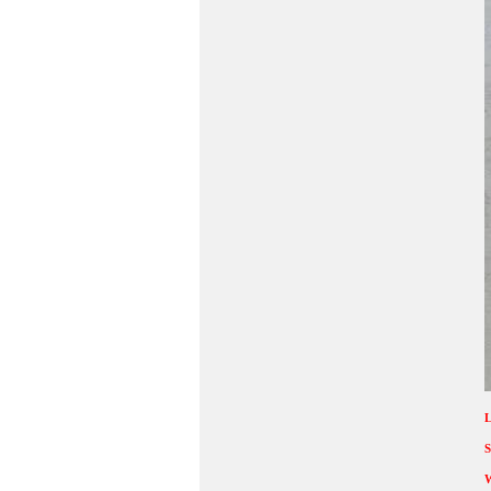
L
S
W