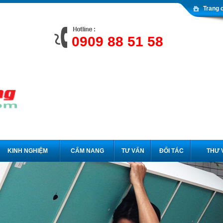
Trang 
0909 88 51 58
KINH NGHIỆM
CẨM NANG
TƯ VẤN
ĐỐI TÁC
THƯ 