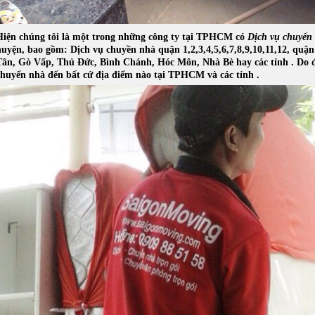
Hiện chúng tôi là một trong những công ty tại TPHCM có
Dịch vụ chuyển 
huyện, bao gồm: Dịch vụ chuyền nhà quận 1,2,3,4,5,6,7,8,9,10,11,12, qu
Tân, Gò Vấp, Thủ Đức, Bình Chánh, Hóc Môn, Nhà Bè hay các tỉnh . Do đ
chuyển nhà đến bất cứ địa điểm nào tại TPHCM và các tỉnh .