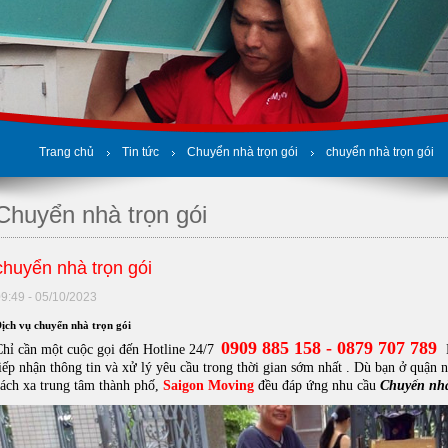
Trang chủ
Tin tức
Chuyển nhà trọn gói
chuyển nhà trọn gói
Chuyển nhà trọn gói
chuyển nhà trọn gói
9:49 - 05/10/2023
ịch vụ chuyển nhà trọn gói
0909 885 158 -
0879 707 789
Chỉ cần một cuộc gọi đến Hotline 24/7
iếp nhận thông tin và xử lý yêu cầu trong thời gian sớm nhất . Dù bạn ở quận 
cách xa trung tâm thành phố,
Saigon Moving
đều đáp ứng nhu cầu
Chuyển nhà