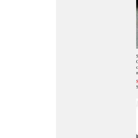
S
C
c
S