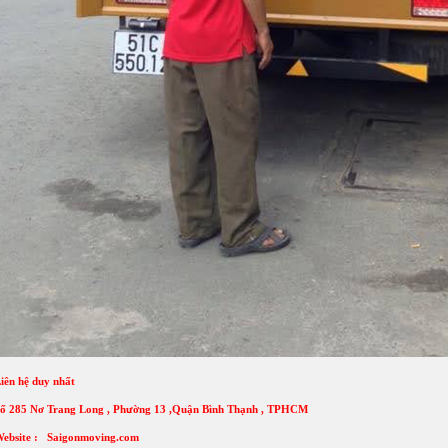
iên hệ duy nhất
ố 285 Nơ Trang Long , Phường 13 ,Quận Bình Thạnh , TPHCM
ebsite : Saigonmoving.com