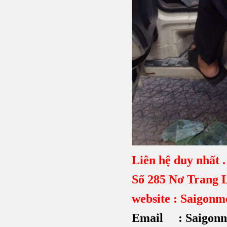
Liên hệ duy nhất .
Số 285 Nơ Trang 
website : Saigon
Email : Saigon