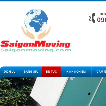
09
DỊCH VỤ
BẢNG GIÁ
TIN TỨC
KINH NGHIỆM
CẨM 