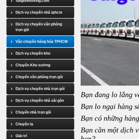
Saigonmoving.com
Dịch vụ chuyển nhà tphcm
Dịch vụ chuyển văn phòng
trọn gói
Vận chuyển hàng hóa TPHCM
Dịch vụ chuyển kho
Chuyển Kho xưởng
Chuyển văn phòng trọn gói
Dịch vụ chuyển nhà trọn gói
Bạn đang lo lắng v
Dịch vụ chuyển nhà sài gòn
Bạn lo ngại hàng s
Chuyển nhà trọn gói
Bạn có những hàng 
Chuyện lạ
Bạn cần một dịch vụ
Giải trí
hẹn?