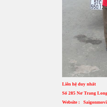
Liên hệ duy nhất
Số 285 Nơ Trang Lon
Website : Saigonmov