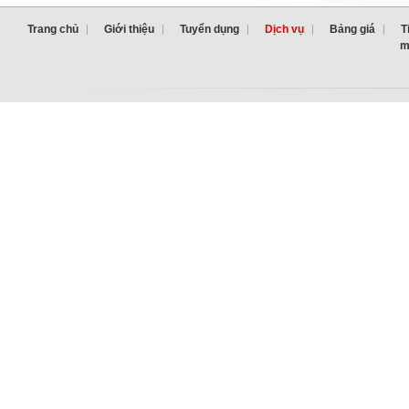
Trang chủ
Giới thiệu
Tuyển dụng
Dịch vụ
Bảng giá
T
m