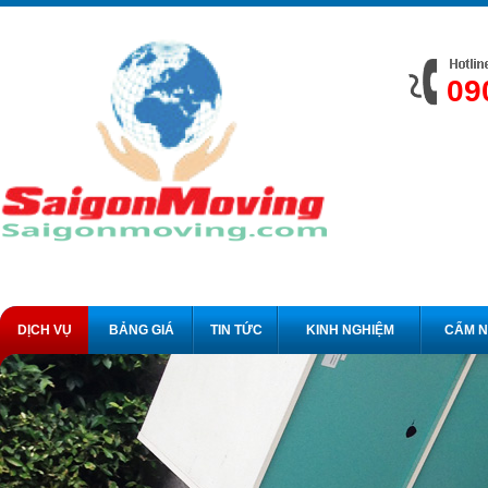
09
DỊCH VỤ
BẢNG GIÁ
TIN TỨC
KINH NGHIỆM
CẨM 