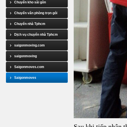
Chuyển kho sài gòn
Chuyển văn phòng trọn gói
Chuyển nhà Tphcm
Dịch vụ chuyển nhà Tphcm
saigonmoving.com
saigonmoving
Saigonmoves.com
Saigonmoves
Sau khi tiếp nhận 